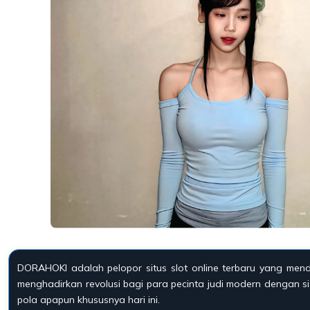
DORAHOKI adalah pelopor situs slot online terbaru yang men
menghadirkan revolusi bagi para pecinta judi modern dengan 
pola apapun khususnya hari ini.