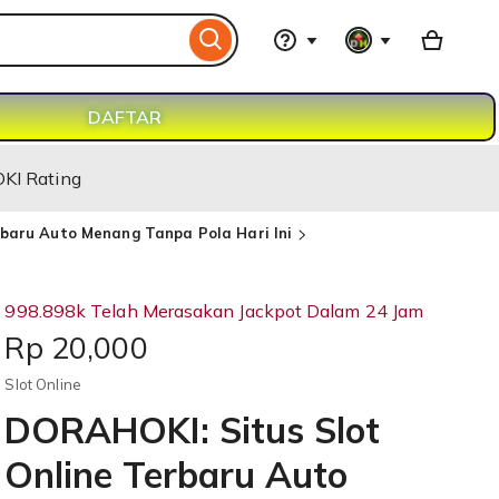
DAFTAR
I Rating
rbaru Auto Menang Tanpa Pola Hari Ini
998.898k Telah Merasakan Jackpot Dalam 24 Jam
Price:
Rp 20,000
Slot Online
DORAHOKI: Situs Slot
Online Terbaru Auto