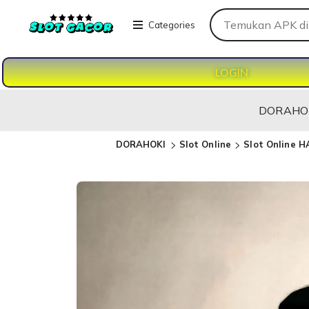
Skip
Search
DORAHOKI
to
Categories
for
Content
items
or
shops
LOGIN
DORAHO
DORAHOKI
Slot Online
Slot Online H