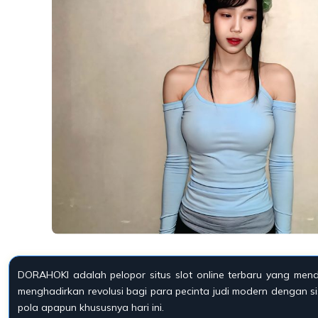
DORAHOKI adalah pelopor situs slot online terbaru yang men
menghadirkan revolusi bagi para pecinta judi modern dengan 
pola apapun khususnya hari ini.