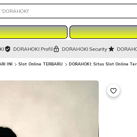
KI
DORAHOKI Profil
DORAHOKI Security
DORAHOK
ARI INI
Slot Online TERBARU
DORAHOKI: Situs Slot Online Te