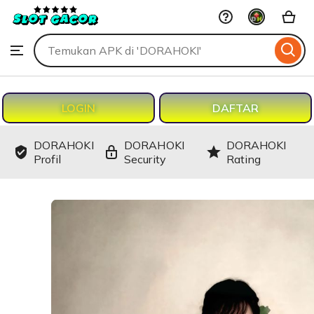
DORAHOKI
Skip
to
Search
Browse
ontent
for
items
or
shops
LOGIN
DAFTAR
DORAHOKI
DORAHOKI
DORAHOKI
Profil
Security
Rating