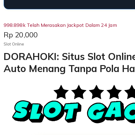
998.898k Telah Merasakan Jackpot Dalam 24 Jam
Price:
Rp 20,000
Slot Online
DORAHOKI: Situs Slot Onlin
Auto Menang Tanpa Pola Har