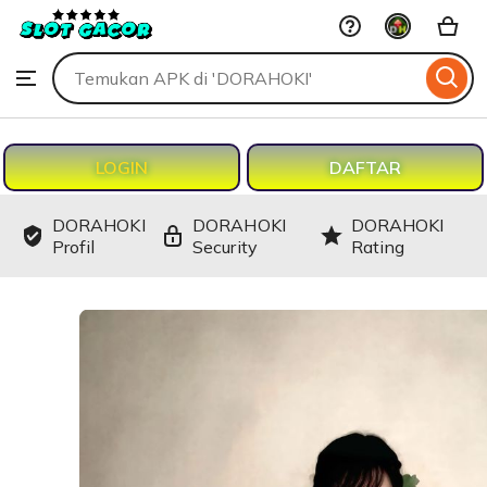
DORAHOKI
Skip
to
Search
Browse
ontent
for
items
or
shops
LOGIN
DAFTAR
DORAHOKI
DORAHOKI
DORAHOKI
Profil
Security
Rating