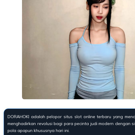
DORAHOKI adalah pelopor situs slot online terbaru yang men
menghadirkan revolusi bagi para pecinta judi modern dengan 
pola apapun khususnya hari ini.