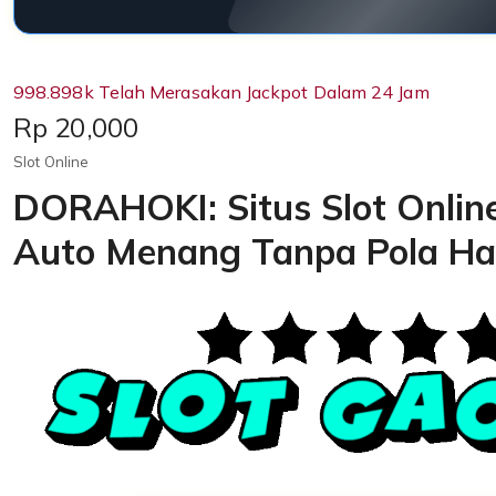
998.898k Telah Merasakan Jackpot Dalam 24 Jam
Price:
Rp 20,000
Slot Online
DORAHOKI: Situs Slot Onlin
Auto Menang Tanpa Pola Har