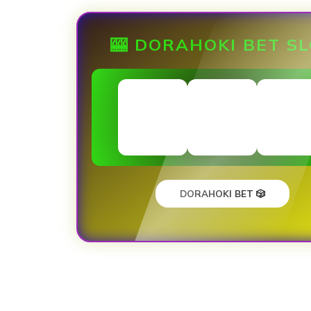
🎰 DORAHOKI BET S
DORAHOKI BET 🎲