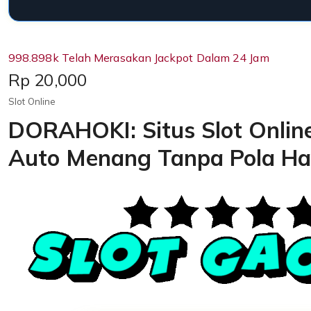
998.898k Telah Merasakan Jackpot Dalam 24 Jam
Price:
Rp 20,000
Slot Online
DORAHOKI: Situs Slot Onlin
Auto Menang Tanpa Pola Har