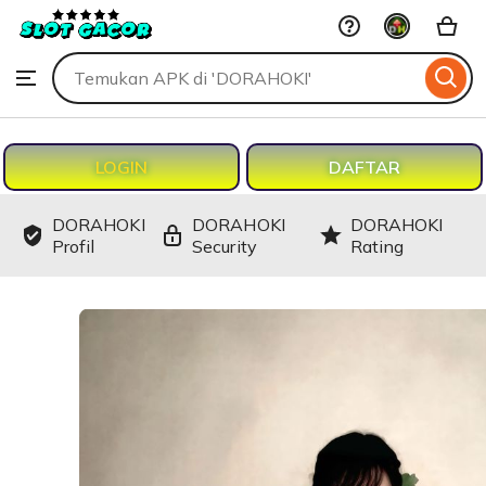
DORAHOKI
Skip
to
Search
Browse
ontent
for
items
or
shops
LOGIN
DAFTAR
DORAHOKI
DORAHOKI
DORAHOKI
Profil
Security
Rating