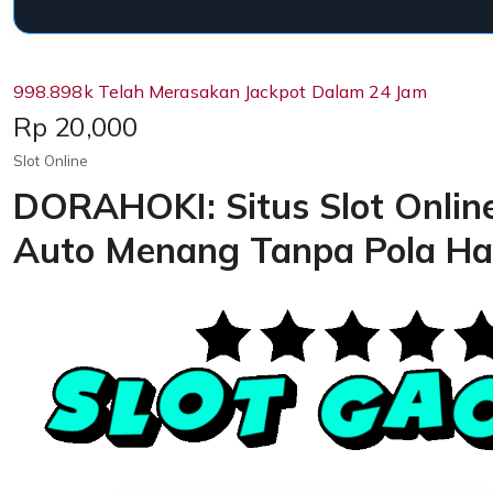
998.898k Telah Merasakan Jackpot Dalam 24 Jam
Price:
Rp 20,000
Slot Online
DORAHOKI: Situs Slot Onlin
Auto Menang Tanpa Pola Har