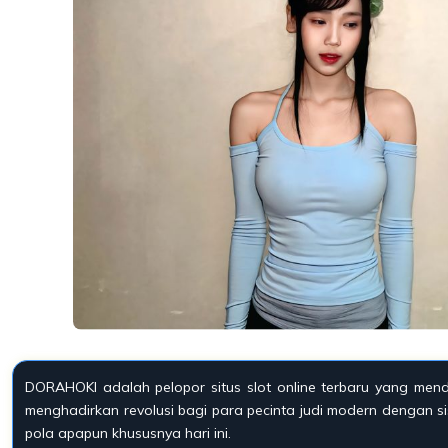
DORAHOKI adalah pelopor situs slot online terbaru yang men
menghadirkan revolusi bagi para pecinta judi modern dengan 
pola apapun khususnya hari ini.