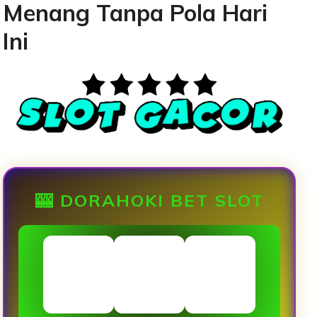
Menang Tanpa Pola Hari
Ini
🎰 DORAHOKI BET SLOT