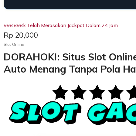
998.898k Telah Merasakan Jackpot Dalam 24 Jam
Price:
Rp 20,000
Slot Online
DORAHOKI: Situs Slot Onlin
Auto Menang Tanpa Pola Har