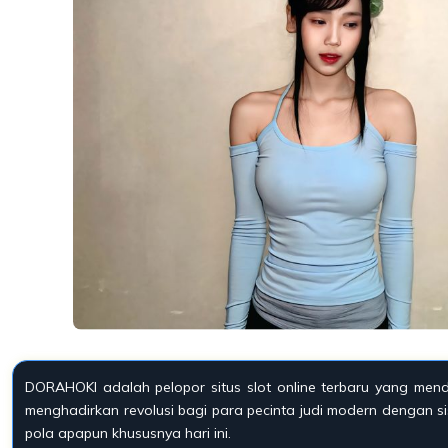
DORAHOKI adalah pelopor situs slot online terbaru yang men
menghadirkan revolusi bagi para pecinta judi modern dengan 
pola apapun khususnya hari ini.