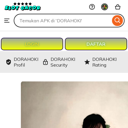
DORAHOKI
Skip
to
Search
Browse
ontent
for
items
or
shops
LOGIN
DAFTAR
DORAHOKI
DORAHOKI
DORAHOKI
Profil
Security
Rating