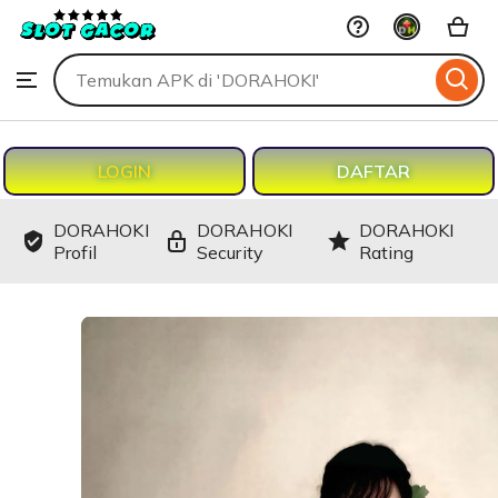
DORAHOKI
Skip
to
Search
Browse
ontent
for
items
or
shops
LOGIN
DAFTAR
DORAHOKI
DORAHOKI
DORAHOKI
Profil
Security
Rating