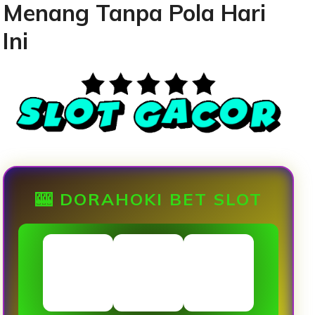
Menang Tanpa Pola Hari
Ini
🎰 DORAHOKI BET SLOT