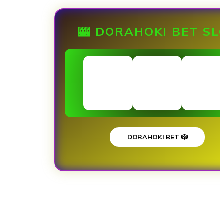
🎰 DORAHOKI BET S
DORAHOKI BET 🎲