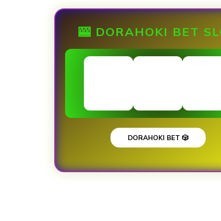
🎰 DORAHOKI BET S
DORAHOKI BET 🎲