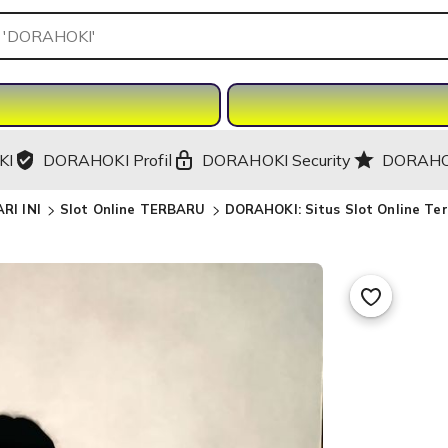
KI
DORAHOKI Profil
DORAHOKI Security
DORAHOK
ARI INI
Slot Online TERBARU
DORAHOKI: Situs Slot Online Te