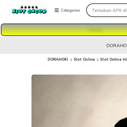
Skip
Search
DORAHOKI
to
Categories
for
Content
items
or
shops
LOGIN
DORAHO
DORAHOKI
Slot Online
Slot Online H