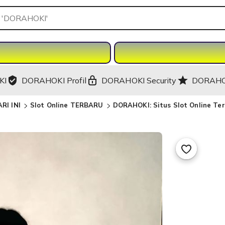
KI
DORAHOKI Profil
DORAHOKI Security
DORAHOK
ARI INI
Slot Online TERBARU
DORAHOKI: Situs Slot Online Te