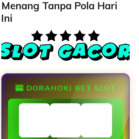
Menang Tanpa Pola Hari
Ini
🎰 DORAHOKI BET SLOT