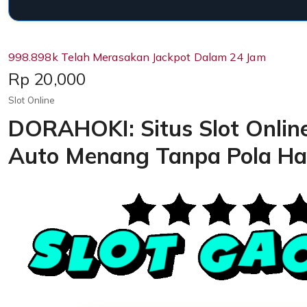
998.898k Telah Merasakan Jackpot Dalam 24 Jam
Price:
Rp 20,000
Slot Online
DORAHOKI: Situs Slot Onlin
Auto Menang Tanpa Pola Har