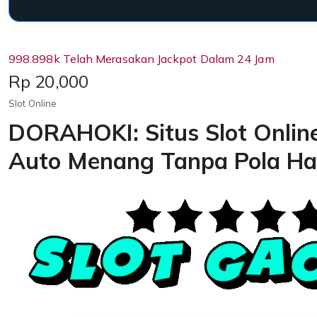
998.898k Telah Merasakan Jackpot Dalam 24 Jam
Price:
Rp 20,000
Slot Online
DORAHOKI: Situs Slot Onlin
Auto Menang Tanpa Pola Har