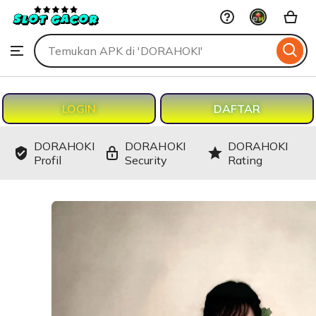
DORAHOKI
Skip
to
Search
Browse
ontent
for
items
or
shops
LOGIN
DAFTAR
DORAHOKI
DORAHOKI
DORAHOKI
Profil
Security
Rating