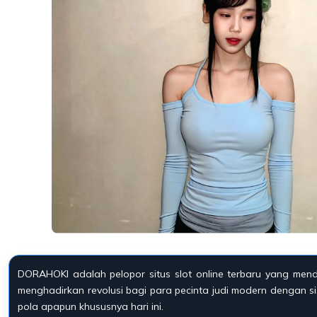
DORAHOKI adalah pelopor situs slot online terbaru yang men
menghadirkan revolusi bagi para pecinta judi modern dengan 
pola apapun khususnya hari ini.