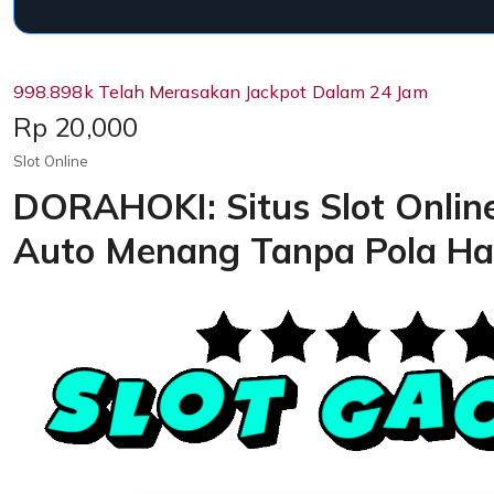
998.898k Telah Merasakan Jackpot Dalam 24 Jam
Price:
Rp 20,000
Slot Online
DORAHOKI: Situs Slot Onlin
Auto Menang Tanpa Pola Har