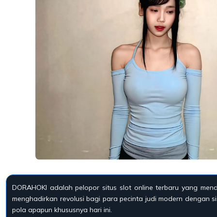
DORAHOKI adalah pelopor situs slot online terbaru yang men
menghadirkan revolusi bagi para pecinta judi modern dengan 
pola apapun khususnya hari ini.