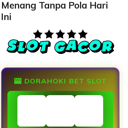
Menang Tanpa Pola Hari
Ini
🎰 DORAHOKI BET SLOT