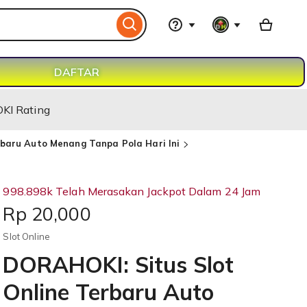
DAFTAR
I Rating
rbaru Auto Menang Tanpa Pola Hari Ini
998.898k Telah Merasakan Jackpot Dalam 24 Jam
Price:
Rp 20,000
Slot Online
DORAHOKI: Situs Slot
Online Terbaru Auto