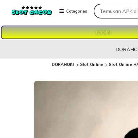
Skip
Search
DORAHOKI
to
Categories
for
Content
items
or
shops
LOGIN
DORAHO
DORAHOKI
Slot Online
Slot Online H