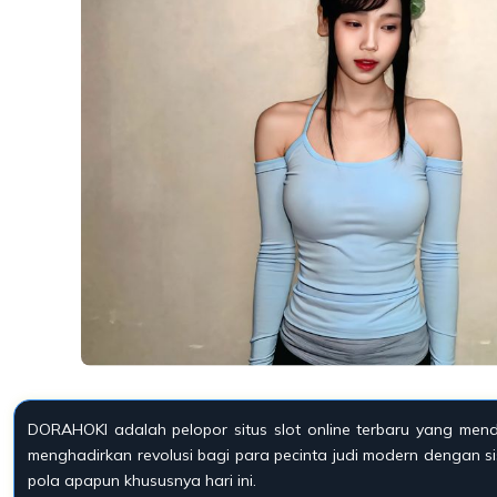
DORAHOKI adalah pelopor situs slot online terbaru yang men
menghadirkan revolusi bagi para pecinta judi modern dengan 
pola apapun khususnya hari ini.