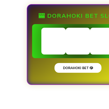
🎰 DORAHOKI BET S
DORAHOKI BET 🎲