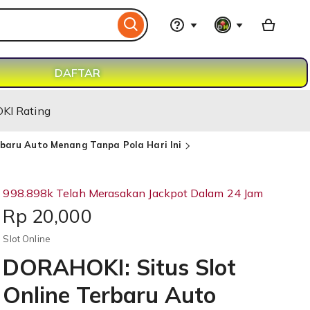
DAFTAR
I Rating
rbaru Auto Menang Tanpa Pola Hari Ini
998.898k Telah Merasakan Jackpot Dalam 24 Jam
Price:
Rp 20,000
Slot Online
DORAHOKI: Situs Slot
Online Terbaru Auto