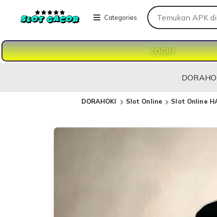
Skip
Search
DORAHOKI
to
Categories
for
Content
items
or
shops
LOGIN
DORAHO
DORAHOKI
Slot Online
Slot Online H