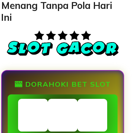
Menang Tanpa Pola Hari
Ini
🎰 DORAHOKI BET SLOT