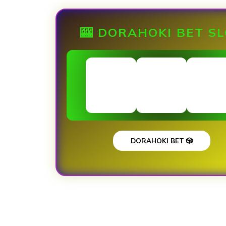
🎰 DORAHOKI BET S
DORAHOKI BET 🎲