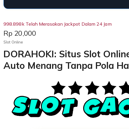
998.898k Telah Merasakan Jackpot Dalam 24 Jam
Price:
Rp 20,000
Slot Online
DORAHOKI: Situs Slot Onlin
Auto Menang Tanpa Pola Har