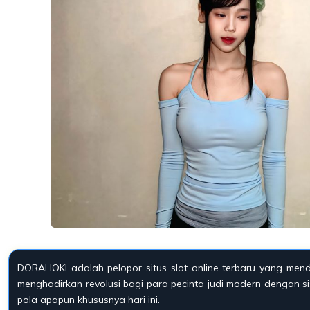
DORAHOKI adalah pelopor situs slot online terbaru yang men
menghadirkan revolusi bagi para pecinta judi modern dengan 
pola apapun khususnya hari ini.