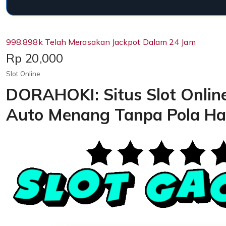
998.898k Telah Merasakan Jackpot Dalam 24 Jam
Price:
Rp 20,000
Slot Online
DORAHOKI: Situs Slot Onlin
Auto Menang Tanpa Pola Har