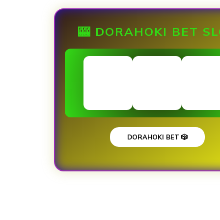
🎰 DORAHOKI BET S
DORAHOKI BET 🎲