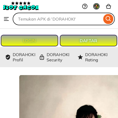
DORAHOKI
Skip
to
Search
Browse
ontent
for
items
or
shops
LOGIN
DAFTAR
DORAHOKI
DORAHOKI
DORAHOKI
Profil
Security
Rating