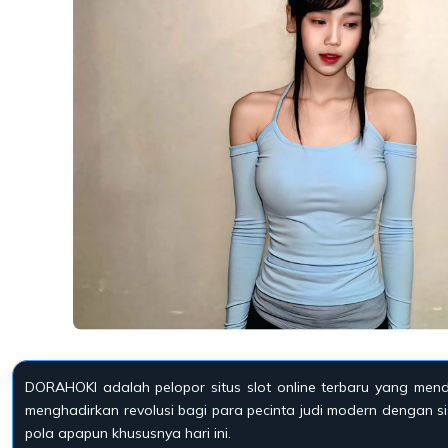
DORAHOKI adalah pelopor situs slot online terbaru yang men
menghadirkan revolusi bagi para pecinta judi modern dengan 
pola apapun khususnya hari ini.