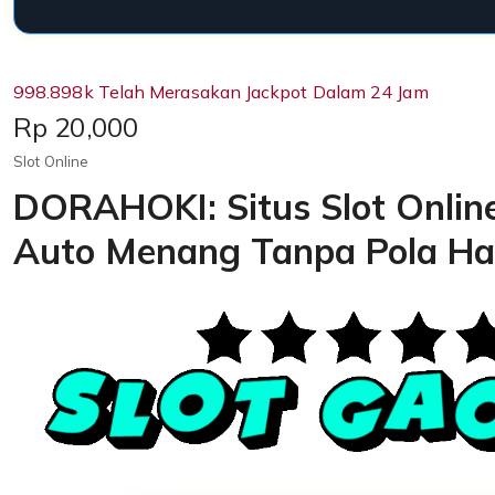
998.898k Telah Merasakan Jackpot Dalam 24 Jam
Price:
Rp 20,000
Slot Online
DORAHOKI: Situs Slot Onlin
Auto Menang Tanpa Pola Har