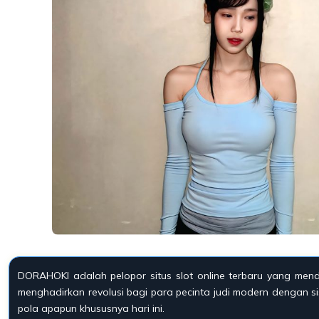
DORAHOKI adalah pelopor situs slot online terbaru yang men
menghadirkan revolusi bagi para pecinta judi modern dengan 
pola apapun khususnya hari ini.