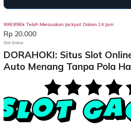
998.898k Telah Merasakan Jackpot Dalam 24 Jam
Price:
Rp 20,000
Slot Online
DORAHOKI: Situs Slot Onlin
Auto Menang Tanpa Pola Har