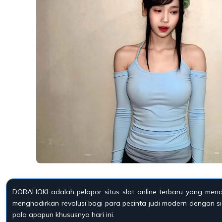
DORAHOKI adalah pelopor situs slot online terbaru yang men
menghadirkan revolusi bagi para pecinta judi modern dengan 
pola apapun khususnya hari ini.