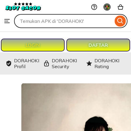
DORAHOKI
Skip
to
Search
Browse
ontent
for
items
or
shops
LOGIN
DAFTAR
DORAHOKI
DORAHOKI
DORAHOKI
Profil
Security
Rating