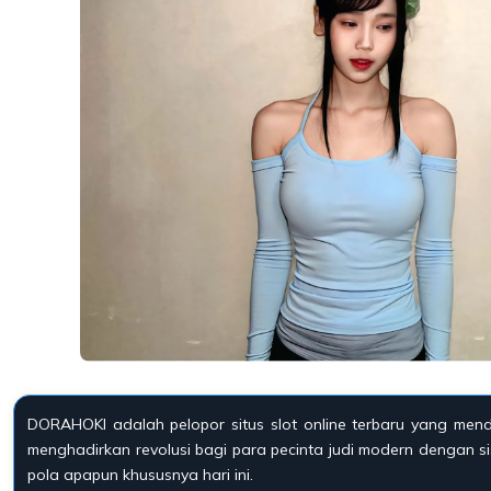
DORAHOKI adalah pelopor situs slot online terbaru yang men
menghadirkan revolusi bagi para pecinta judi modern dengan 
pola apapun khususnya hari ini.