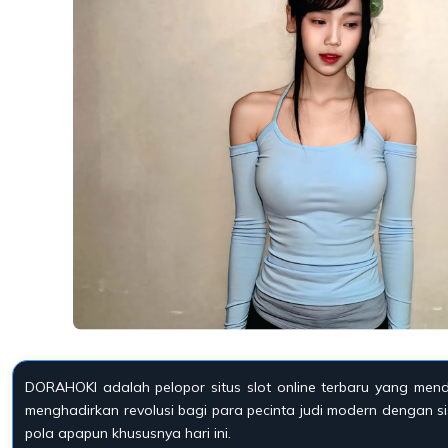
DORAHOKI adalah pelopor situs slot online terbaru yang men
menghadirkan revolusi bagi para pecinta judi modern dengan 
pola apapun khususnya hari ini.