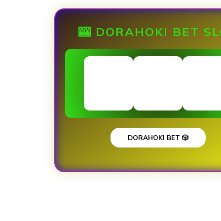
🎰 DORAHOKI BET S
DORAHOKI BET 🎲