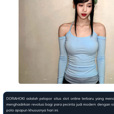
DORAHOKI adalah pelopor situs slot online terbaru yang men
menghadirkan revolusi bagi para pecinta judi modern dengan 
pola apapun khususnya hari ini.