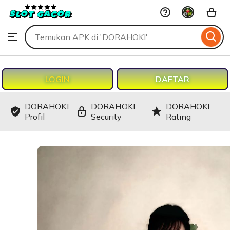
DORAHOKI
Skip
to
Search
Browse
ontent
for
items
or
shops
LOGIN
DAFTAR
DORAHOKI
DORAHOKI
DORAHOKI
Profil
Security
Rating