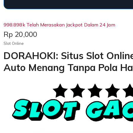
998.898k Telah Merasakan Jackpot Dalam 24 Jam
Price:
Rp 20,000
Slot Online
DORAHOKI: Situs Slot Onlin
Auto Menang Tanpa Pola Har