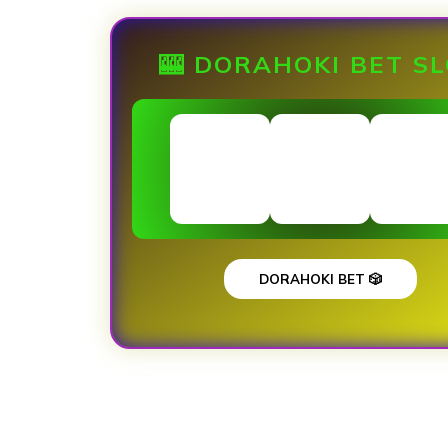
🎰 DORAHOKI BET S
DORAHOKI BET 🎲